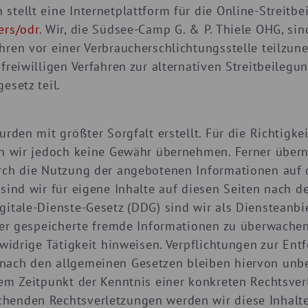
tellt eine Internetplattform für die Online-Streitbe
ers/odr
. Wir, die Südsee-Camp G. & P. Thiele OHG, sin
hren vor einer Verbraucherschlichtungsstelle teilz
freiwilligen Verfahren zur alternativen Streitbeileg
esetz teil.
rden mit größter Sorgfalt erstellt. Für die Richtigkei
en wir jedoch keine Gewähr übernehmen. Ferner über
rch die Nutzung der angebotenen Informationen auf 
 sind wir für eigene Inhalte auf diesen Seiten nach 
gitale-Dienste-Gesetz (DDG) sind wir als Diensteanbi
oder gespeicherte fremde Informationen zu überwach
swidrige Tätigkeit hinweisen. Verpflichtungen zur En
nach den allgemeinen Gesetzen bleiben hiervon unbe
dem Zeitpunkt der Kenntnis einer konkreten Rechtsver
henden Rechtsverletzungen werden wir diese Inhalt