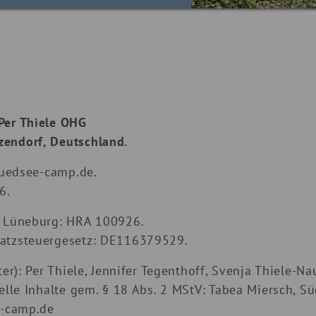
Per Thiele OHG
endorf, Deutschland.
suedsee-camp.de.
6.
t Lüneburg: HRA 100926.
atzsteuergesetz: DE116379529.
er): Per Thiele, Jennifer Tegenthoff, Svenja Thiele-Na
nelle Inhalte gem. § 18 Abs. 2 MStV: Tabea Miersch, 
e-camp.de