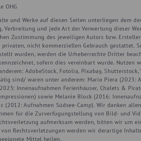
le OHG
halte und Werke auf diesen Seiten unterliegen dem de
g, Verbreitung und jede Art der Verwertung dieser We
ichen Zustimmung des jeweiligen Autors bzw. Erstell
n privaten, nicht kommerziellen Gebrauch gestattet. S
rstellt wurden, werden die Urheberrechte Dritter bea
ekennzeichnet, sofern dies vereinbart wurde. Nutzen w
anderem: AdobeStock, Fotolia, Pixabay, Shutterstock, 
 tätig sind/ waren unter anderem: Mario Piera (2023
(2023: Innenaufnahmen Ferienhäuser, Chalets & Pira
mpressionen) sowie Melanie Block (2016: Innenauf
vic (2012: Aufnahmen Südsee-Camp). Wir danken allen
en für die Zurverfügungstellung von Bild- und Vide
echtsverletzung aufmerksam werden, bitten wir um e
 von Rechtsverletzungen werden wir derartige Inhal
eeignete Mittel heilen.