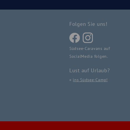
Folgen Sie uns!
Südsee-Caravans auf
SocialMedia folgen.
Lust auf Urlaub?
»
ins Südsee-Camp!