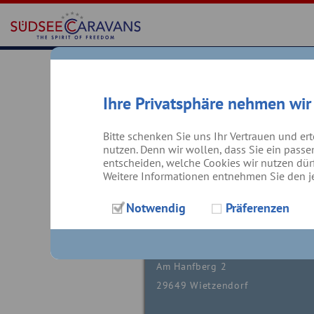
SÜDSEE-CARA
Ihre Privatsphäre nehmen wir
FIRMENANSCHRI
Bitte schenken Sie uns Ihr Vertrauen und er
nutzen. Denn wir wollen, dass Sie ein passe
entscheiden, welche Cookies wir nutzen dürf
Standort /
Weitere Informationen entnehmen Sie den j
Lieferadresse:
Notwendig
Präferenzen
Südsee-Caravans
Am Hanfberg 2
29649 Wietzendorf