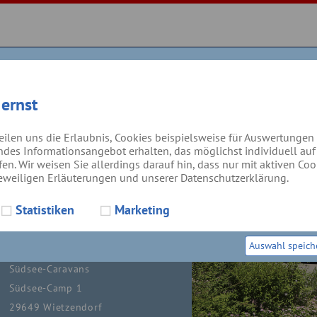
VANS
 ernst
FT
teilen uns die Erlaubnis, Cookies beispielsweise für Auswertunge
ndes Informationsangebot erhalten, das möglichst individuell auf I
en. Wir weisen Sie allerdings darauf hin, dass nur mit aktiven Coo
eweiligen Erläuterungen und unserer Datenschutzerklärung.
Rechnungsadresse:
Statistiken
Marketing
Südsee-Camp Gottfried & Per
Auswahl speich
Thiele OHG
Südsee-Caravans
Südsee-Camp 1
29649 Wietzendorf