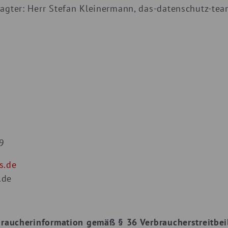
agter: Herr Stefan Kleinermann, das-datenschutz-tea
0
99
s.de
.de
braucherinformation gemäß § 36 Verbraucherstreitbe