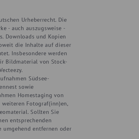
utschen Urheberrecht. Die
rke - auch auszugsweise -
ers. Downloads und Kopien
oweit die Inhalte auf dieser
chtet. Insbesondere werden
ir Bildmaterial von Stock-
Vecteezy.
: Aufnahmen Südsee-
tennest sowie
nahmen Homestaging von
 weiteren Fotograf(inn)en,
omaterial. Sollten Sie
inen entsprechenden
te umgehend entfernen oder