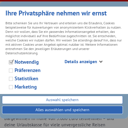
Ihre Privatsphäre nehmen wir ernst
Bitte schenken Sie uns Ihr Vertrauen und erteilen uns die Erlaubnis, Cookies
beispielsweise für Auswertungen von anonymisiertem Klickverhalten zu nutzen.
Denn wir wollen, dass Sie ein passendes Informationsangebot erhalten, das
ZURÜCK
möglichst individuell auf Ihre Bedürfnisse zugeschnitten ist. Sie entscheiden,
welche Cookies wir nutzen dürfen. Wir weisen Sie allerdings darauf hin, dass nur
mit aktiven Cookies unser Angebot optimal nutzbar ist. Weitere Informationen
CARAVANING TAGE 2025
entnehmen Sie den jeweiligen Erläuterungen und unserer
Datenschutzerklärung.
26.02.2025
Notwendig
Details anzeigen
Präferenzen
Du liebst Caravaning? Dann schau vom 15. bis 29. März
2025 bei uns rein und erlebe die CARAVANING TAGE mit
Statistiken
tollen Angeboten und sofort verfügbaren Caravans und
Marketing
Reisemobilen.
Außerdem wartet eine einmalige Gewinnchance auf dich:
Auswahl speichern
Wenn du während der CARAVANING TAGE bei uns
Alles auswählen und speichern
vorbeikommst, kannst du an der Verlosung von 10
Bargewinnen in Höhe von 5.000 Euro teilnehmen – und
deine Urlaubskasse für viele unvergessliche Reisen