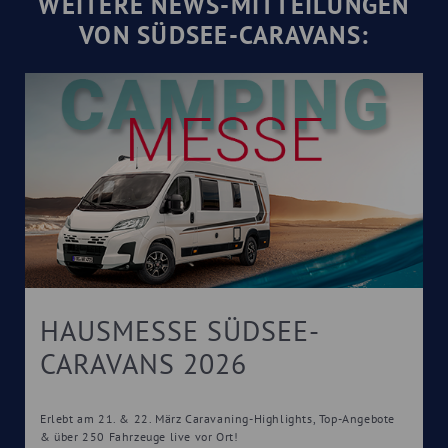
WEITERE NEWS-MITTEILUNGEN
VON SÜDSEE-CARAVANS:
HAUSMESSE SÜDSEE-
CARAVANS 2026
Erlebt am 21. & 22. März Caravaning-Highlights, Top-Angebote
& über 250 Fahrzeuge live vor Ort!