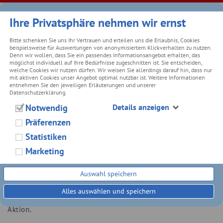
Ihre Privatsphäre nehmen wir ernst
Bitte schenken Sie uns Ihr Vertrauen und erteilen uns die Erlaubnis, Cookies
beispielsweise für Auswertungen von anonymisiertem Klickverhalten zu nutzen.
Denn wir wollen, dass Sie ein passendes Informationsangebot erhalten, das
ZURÜCK
möglichst individuell auf Ihre Bedürfnisse zugeschnitten ist. Sie entscheiden,
welche Cookies wir nutzen dürfen. Wir weisen Sie allerdings darauf hin, dass nur
mit aktiven Cookies unser Angebot optimal nutzbar ist. Weitere Informationen
FRÜHJAHRS-AKTIONSWOCHE 2023
entnehmen Sie den jeweiligen Erläuterungen und unserer
Datenschutzerklärung.
21.03.2023
Notwendig
Details anzeigen
Präferenzen
Vom 11. - 15.04.2023 erwarten unsere Kunden bei Südsee-
Statistiken
Caravans tolle Rabatte, besondere Angebote und weitere
Marketing
Highlights!
Während der Aktionswoche direkt nach Ostern bieten wir
Auswahl speichern
Ihnen in unserem Caravanhandel mit Werkstatt, Waschanlage
und Camping Outdoor Shop grandiose Aktionen im Bereich
Alles auswählen und speichern
Service, Fahrzeuge, in unserem Shop und bei der Teile-
Aktion.