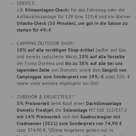
SERVICE
:
z.B.
Klimaanlagen-Check
s für das Fahrzeug oder die
Aufbauklimaanlage für 129 bzw. 119,-€ und ein kleiner
Urlaubs-Check (30 Minuten), um gut in die Saison zu
starten für 49,-€
CAMPING OUTDOOR SHOP
:
10% auf alle vorrätigen Shop-Artikel
(außer auf Gas
und bereits reduzierte Ware),
20% auf alle Vorzelte
der Firma Doréma und
bis zu 30% auf alle bei uns
lagernden Zelte
von Dometic sowie den
Gasgrill von
Campinggaz zum Sonderpreis von 199,- €
statt 359,- €
sowie viele weitere Highlights vor Ort!
ZUBEHÖR & ERSATZTEILE
:*
5% Preisvorteil
beim Kauf einer
Dachklimaanlage
Dometic Freshjet
, die
Solaranlage
MT 160 322/837-2
mit 14% Preisvorteil
und den
Gasdruckregler mit
Crashsensor (2021) zum Sonderpreis von 74,90 €
statt 374,90 €. *(Diese Angebote gelten nur in