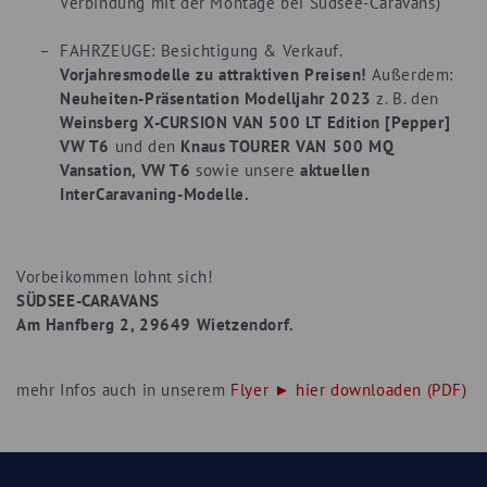
Verbindung mit der Montage bei Südsee-Caravans)
FAHRZEUGE:
Besichtigung & Verkauf.
Vorjahresmodelle zu attraktiven Preisen!
Außerdem:
Neuheiten-Präsentation Modelljahr 2023
z. B. den
Weinsberg X-CURSION VAN 500 LT Edition [Pepper]
VW T6
und den
Knaus TOURER VAN 500 MQ
Vansation, VW T6
sowie unsere
aktuellen
InterCaravaning-Modelle.
Vorbeikommen lohnt sich!
SÜDSEE-CARAVANS
Am Hanfberg 2, 29649 Wietzendorf.
mehr Infos auch in unserem
Flyer ► hier downloaden (PDF)